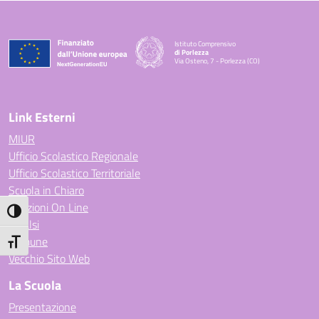
Istituto Comprensivo
di Porlezza
Via Osteno, 7 - Porlezza (CO)
— Visita la pagina iniziale della scuola
Link Esterni
MIUR
Ufficio Scolastico Regionale
Ufficio Scolastico Territoriale
Scuola in Chiaro
Iscrizioni On Line
Attiva/disattiva alto contrasto
Invalsi
Comune
Attiva/disattiva dimensione testo
Vecchio Sito Web
La Scuola
Presentazione