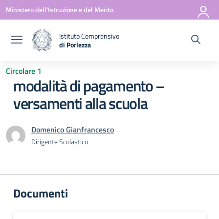
Vai ai contenuti
Vai al menu di navigazione
Vai al footer
Ministero dell'Istruzione e del Merito
Istituto Comprensivo
di Porlezza
— Visita la pagina iniziale della scuola
Circolare 1
modalità di pagamento –
versamenti alla scuola
Domenico Gianfrancesco
Dirigente Scolastico
Documenti