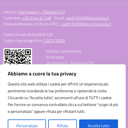
Indirizzo:
Via Osteno 7 - Porlezza (CO)
Centralino:
+39 0344 61198
Email:
coic815009@istruzione.it
Posta elettronica certificata (PEC):
coic815009@pec.istruzione.it
Codice fiscale: 84002830135
Codice meccanografico:
COIC815009
Istituto Comprensivo
di Porlezza
Via Osteno 7 - Porlezza (CO)
Telefono: +39 0344 61198
Abbiamo a cuore la tua privacy
E-mail: coic815009@istruzione.it
PEC: coic815009@pec.istruzione.it
Questo sito web utilizza i cookie per offrirti un’esperienza più
Codice Meccanografico: COIC815009
pertinente ricordando le tue preferenze e ripetendo le visite.
Codice Fiscale: 84002830135
Cliccando su "Accetta tutto", acconsenti all'uso di TUTTI i cookie.
Codice Univoco Ufficio: UF3C3W
Per fornire un consenso controllato clicca sul bottone “scopri di più
e personalizza” oppure rifiuta per rifiutarli tutti.
Idea e progetto di Designers Italia
Personalizza
Rifiuta
Accetta tutto