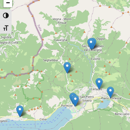
−
Attiva/disattiva alto contrasto
Attiva/disattiva dimensione testo