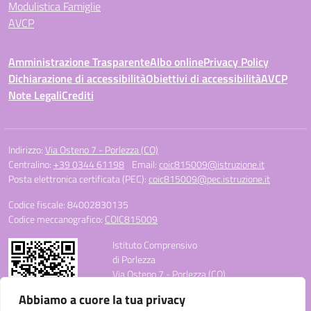
Modulistica Famiglie
AVCP
Amministrazione Trasparente
Albo online
Privacy Policy
Dichiarazione di accessibilità
Obiettivi di accessibilità
AVCP
Note Legali
Crediti
Indirizzo:
Via Osteno 7 - Porlezza (CO)
Centralino:
+39 0344 61198
Email:
coic815009@istruzione.it
Posta elettronica certificata (PEC):
coic815009@pec.istruzione.it
Codice fiscale: 84002830135
Codice meccanografico:
COIC815009
Istituto Comprensivo
di Porlezza
Via Osteno 7 - Porlezza (CO)
Telefono: +39 0344 61198
Abbiamo a cuore la tua privacy
E-mail: coic815009@istruzione.it