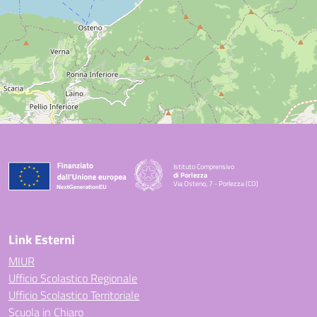
Istituto Comprensivo
di Porlezza
Via Osteno, 7 - Porlezza (CO)
— Visita la pagina iniziale della scuola
Link Esterni
MIUR
Ufficio Scolastico Regionale
Ufficio Scolastico Territoriale
Scuola in Chiaro