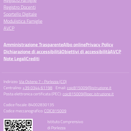
Registro Docenti
Sportello Digitale
Modulistica Famiglie
AVCP
Amministrazione Trasparente
Albo online
Privacy Policy
Dichiarazione di accessibilità
Obiettivi di accessibilità
AVCP
Note Legali
Crediti
Indirizzo:
Via Osteno 7 - Porlezza (CO)
Centralino:
+39 0344 61198
Email:
coic815009@istruzione.it
Posta elettronica certificata (PEC):
coic815009@pec.istruzione.it
Codice fiscale: 84002830135
Codice meccanografico:
COIC815009
Istituto Comprensivo
di Porlezza