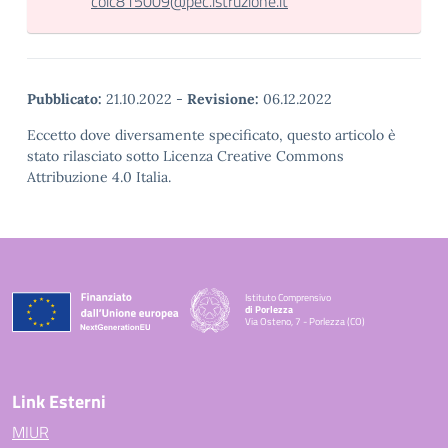
coic815009@pec.istruzione.it
Pubblicato:
21.10.2022
-
Revisione:
06.12.2022
Eccetto dove diversamente specificato, questo articolo è
stato rilasciato sotto Licenza Creative Commons
Attribuzione 4.0 Italia.
Istituto Comprensivo
di Porlezza
Via Osteno, 7 - Porlezza (CO)
— Visita la pagina iniziale della scuola
Link Esterni
MIUR