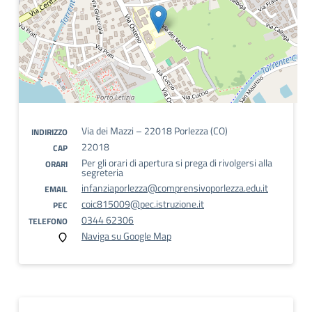
Via dei Mazzi – 22018 Porlezza (CO)
INDIRIZZO
22018
CAP
Per gli orari di apertura si prega di rivolgersi alla
ORARI
segreteria
infanziaporlezza@comprensivoporlezza.edu.it
EMAIL
coic815009@pec.istruzione.it
PEC
0344 62306
TELEFONO
Naviga su Google Map