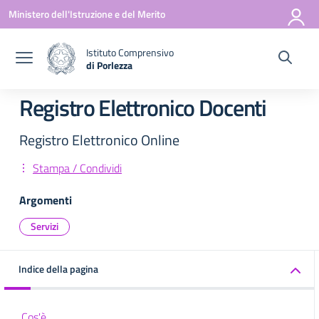
Vai ai contenuti
Vai al menu di navigazione
Vai al footer
Ministero dell'Istruzione e del Merito
Istituto Comprensivo
di Porlezza
— Visita la pagina iniziale della scuola
Registro Elettronico Docenti
Registro Elettronico Online
Stampa / Condividi
Argomenti
Servizi
Indice della pagina
Cos'è