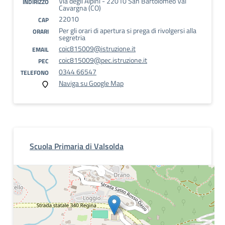
Via degli Alpini - 22010 San Bartolomeo Val
INDIRIZZO
Cavargna (CO)
22010
CAP
Per gli orari di apertura si prega di rivolgersi alla
ORARI
segretria
coic815009@istruzione.it
EMAIL
coic815009@pec.istruzione.it
PEC
0344 66547
TELEFONO
Naviga su Google Map
Scuola Primaria di Valsolda