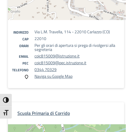
Via L.M. Travella, 114 - 22010 Carlazzo (CO)
INDIRIZZO
22010
CAP
Per gli orari di apertura si prega di rivolgersi alla
ORARI
segreteria
coic815009@istruzione.it
EMAIL
coic815009@pec.istruzione.it
PEC
0344 70329
TELEFONO
Naviga su Google Map
Attiva/disattiva alto contrasto
Scuola Primaria di Corrido
Attiva/disattiva dimensione testo