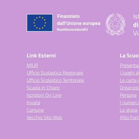
Is
di
Vi
— 
Link Esterni
La Scuo
MIUR
Presenta
Ufficio Scolastico Regionale
I luoghi d
Ufficio Scolastico Territoriale
Le carte 
Scuola in Chiaro
Organizz
Iscrizioni On Line
Persone
Invalsi
I numeri 
Comune
La storia
Vecchio Sito Web
Albo Forn