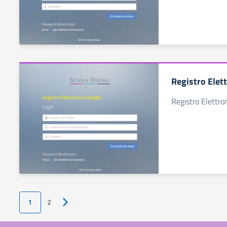
Registro Elet
Registro Elettro
1
2
Pagina successiva