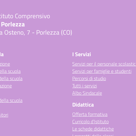
tituto Comprensivo
 Porlezza
a Osteno, 7 - Porlezza (CO)
Visita la pagina iniziale della scuola
la
I Servizi
zione
Servizi per il personale scolasti
ella scuola
Servizi per famiglie e studenti
della scuola
Percorsi di studio
azione
Tutti i servizi
Albo Sindacale
della scuola
Didattica
Offerta formativa
itori
Curricolo d’Istituto
Le schede didattiche
I progetti delle classi