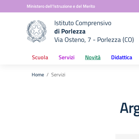
Vai ai contenuti
Vai al menu di navigazione
Vai al footer
Ministero dell'Istruzione e del Merito
Istituto Comprensivo
di Porlezza
Via Osteno, 7 - Porlezza (CO)
 della scuola
— Visita la pagina iniziale del
Scuola
Servizi
Novità
Didattica
Home
Servizi
Arg