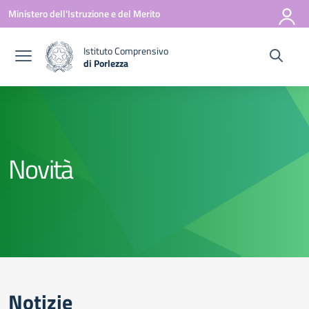
Vai ai contenuti
Vai al menu di navigazione
Vai al footer
Ministero dell'Istruzione e del Merito
Istituto Comprensivo
di Porlezza
— Visita la pagina iniziale della scuola
Novità
Notizie