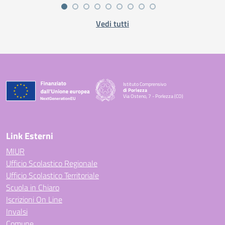
Vedi tutti
Istituto Comprensivo
di Porlezza
Via Osteno, 7 - Porlezza (CO)
— Visita la pagina iniziale della scuola
Link Esterni
MIUR
Ufficio Scolastico Regionale
Ufficio Scolastico Territoriale
Scuola in Chiaro
Iscrizioni On Line
Invalsi
Comune