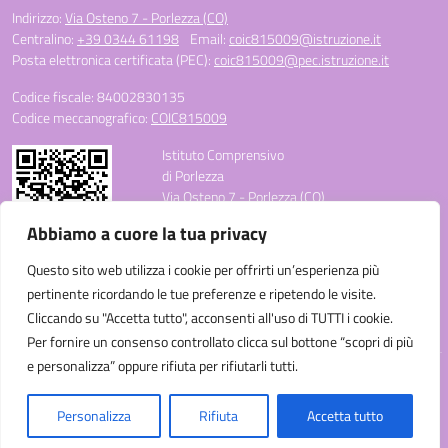
Indirizzo:
Via Osteno 7 - Porlezza (CO)
Centralino:
+39 0344 61198
Email:
coic815009@istruzione.it
Posta elettronica certificata (PEC):
coic815009@pec.istruzione.it
Codice fiscale: 84002830135
Codice meccanografico:
COIC815009
Istituto Comprensivo
di Porlezza
Via Osteno 7 - Porlezza (CO)
Telefono: +39 0344 61198
Abbiamo a cuore la tua privacy
E-mail: coic815009@istruzione.it
PEC: coic815009@pec.istruzione.it
Questo sito web utilizza i cookie per offrirti un’esperienza più
Codice Meccanografico: COIC815009
pertinente ricordando le tue preferenze e ripetendo le visite.
Codice Fiscale: 84002830135
Cliccando su "Accetta tutto", acconsenti all'uso di TUTTI i cookie.
Codice Univoco Ufficio: UF3C3W
Per fornire un consenso controllato clicca sul bottone “scopri di più
e personalizza” oppure rifiuta per rifiutarli tutti.
Idea e progetto di Designers Italia
Personalizza
Rifiuta
Accetta tutto