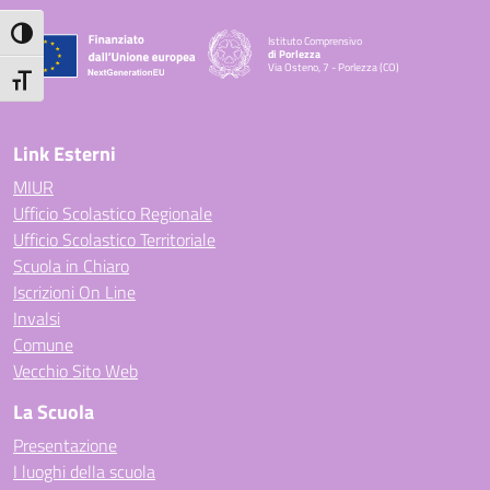
Attiva/disattiva alto contrasto
Istituto Comprensivo
di Porlezza
Via Osteno, 7 - Porlezza (CO)
— Visita la pagina iniziale della scuola
Attiva/disattiva dimensione testo
Link Esterni
MIUR
Ufficio Scolastico Regionale
Ufficio Scolastico Territoriale
Scuola in Chiaro
Iscrizioni On Line
Invalsi
Comune
Vecchio Sito Web
La Scuola
Presentazione
I luoghi della scuola