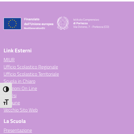
Istituto Comprensivo
di Porlezza
Via Osteno, 7 - Porlezza (CO)
— Visita la pagina iniziale della scuola
Link Esterni
MIUR
Ufficio Scolastico Regionale
Ufficio Scolastico Territoriale
Scuola in Chiaro
Iscrizioni On Line
Attiva/disattiva alto contrasto
Invalsi
Comune
Attiva/disattiva dimensione testo
Vecchio Sito Web
La Scuola
Presentazione