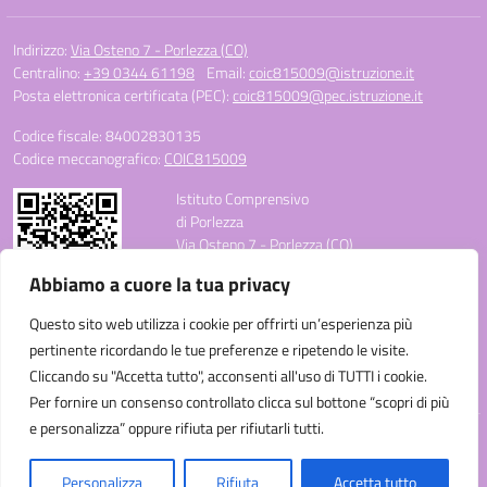
Indirizzo:
Via Osteno 7 - Porlezza (CO)
Centralino:
+39 0344 61198
Email:
coic815009@istruzione.it
Posta elettronica certificata (PEC):
coic815009@pec.istruzione.it
Codice fiscale: 84002830135
Codice meccanografico:
COIC815009
Istituto Comprensivo
di Porlezza
Via Osteno 7 - Porlezza (CO)
Telefono: +39 0344 61198
Abbiamo a cuore la tua privacy
E-mail: coic815009@istruzione.it
PEC: coic815009@pec.istruzione.it
Questo sito web utilizza i cookie per offrirti un’esperienza più
Codice Meccanografico: COIC815009
pertinente ricordando le tue preferenze e ripetendo le visite.
Codice Fiscale: 84002830135
Cliccando su "Accetta tutto", acconsenti all'uso di TUTTI i cookie.
Codice Univoco Ufficio: UF3C3W
Per fornire un consenso controllato clicca sul bottone “scopri di più
e personalizza” oppure rifiuta per rifiutarli tutti.
Idea e progetto di Designers Italia
Personalizza
Rifiuta
Accetta tutto