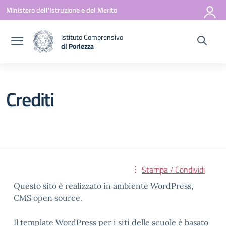
Vai ai contenuti
Vai al menu di navigazione
Vai al footer
Ministero dell'Istruzione e del Merito
Istituto Comprensivo
di Porlezza
— Visita la pagina iniziale della scuola
Crediti
Stampa / Condividi
Questo sito è realizzato in ambiente WordPress,
CMS open source.
Il template WordPress per i siti delle scuole è basato