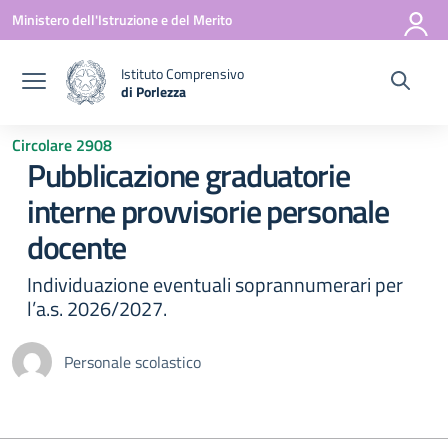
Vai ai contenuti
Vai al menu di navigazione
Vai al footer
Ministero dell'Istruzione e del Merito
Istituto Comprensivo
di Porlezza
— Visita la pagina iniziale della scuola
Circolare 2908
Pubblicazione graduatorie
interne provvisorie personale
docente
Individuazione eventuali soprannumerari per
l’a.s. 2026/2027.
Personale scolastico