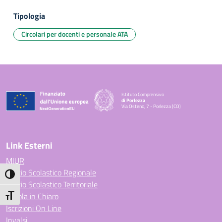
Tipologia
Circolari per docenti e personale ATA
Istituto Comprensivo
di Porlezza
Via Osteno, 7 - Porlezza (CO)
— Visita la pagina iniziale della scuola
Link Esterni
MIUR
Ufficio Scolastico Regionale
Attiva/disattiva alto contrasto
Ufficio Scolastico Territoriale
Scuola in Chiaro
Attiva/disattiva dimensione testo
Iscrizioni On Line
Invalsi