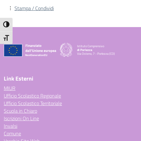
Stampa / Condividi
Attiva/disattiva alto contrasto
Attiva/disattiva dimensione testo
Istituto Comprensivo
di Porlezza
Via Osteno, 7 - Porlezza (CO)
— Visita la pagina iniziale della scuola
Link Esterni
MIUR
Ufficio Scolastico Regionale
Ufficio Scolastico Territoriale
Scuola in Chiaro
Iscrizioni On Line
Invalsi
Comune