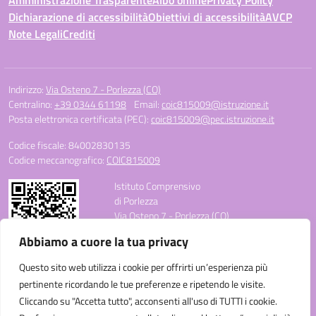
Amministrazione Trasparente
Albo online
Privacy Policy
Dichiarazione di accessibilità
Obiettivi di accessibilità
AVCP
Note Legali
Crediti
Indirizzo:
Via Osteno 7 - Porlezza (CO)
Centralino:
+39 0344 61198
Email:
coic815009@istruzione.it
Posta elettronica certificata (PEC):
coic815009@pec.istruzione.it
Codice fiscale: 84002830135
Codice meccanografico:
COIC815009
Istituto Comprensivo
di Porlezza
Via Osteno 7 - Porlezza (CO)
Telefono: +39 0344 61198
Abbiamo a cuore la tua privacy
E-mail: coic815009@istruzione.it
PEC: coic815009@pec.istruzione.it
Questo sito web utilizza i cookie per offrirti un’esperienza più
Codice Meccanografico: COIC815009
pertinente ricordando le tue preferenze e ripetendo le visite.
Codice Fiscale: 84002830135
Cliccando su "Accetta tutto", acconsenti all'uso di TUTTI i cookie.
Codice Univoco Ufficio: UF3C3W