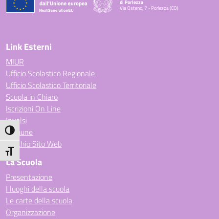
di Porlezza
Via Osteno, 7 - Porlezza (CO)
— Visita la pagina iniziale della scuola
Link Esterni
MIUR
Ufficio Scolastico Regionale
Ufficio Scolastico Territoriale
Scuola in Chiaro
Iscrizioni On Line
Invalsi
Comune
Attiva/disattiva alto contrasto
Vecchio Sito Web
Attiva/disattiva dimensione testo
La Scuola
Presentazione
I luoghi della scuola
Le carte della scuola
Organizzazione