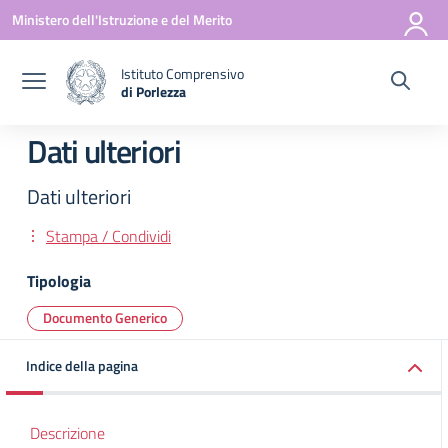
Vai ai contenuti
Vai al menu di navigazione
Vai al footer
Ministero dell'Istruzione e del Merito
Istituto Comprensivo
di Porlezza
— Visita la pagina iniziale della scuola
Dati ulteriori
Dati ulteriori
Stampa / Condividi
Tipologia
Documento Generico
Indice della pagina
Descrizione