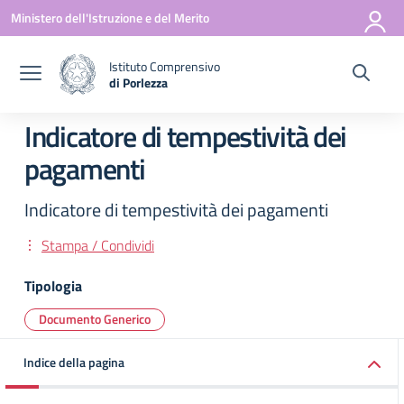
Vai ai contenuti
Vai al menu di navigazione
Vai al footer
Ministero dell'Istruzione e del Merito
Istituto Comprensivo
di Porlezza
— Visita la pagina iniziale della scuola
Indicatore di tempestività dei
pagamenti
Indicatore di tempestività dei pagamenti
Stampa / Condividi
Tipologia
Documento Generico
Indice della pagina