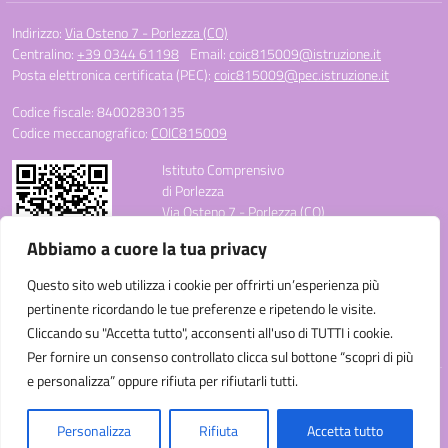
Indirizzo:
Via Osteno 7 - Porlezza (CO)
Centralino:
+39 0344 61198
Email:
coic815009@istruzione.it
Posta elettronica certificata (PEC):
coic815009@pec.istruzione.it
Codice fiscale: 84002830135
Codice meccanografico:
COIC815009
Istituto Comprensivo
di Porlezza
Via Osteno 7 - Porlezza (CO)
Telefono: +39 0344 61198
Abbiamo a cuore la tua privacy
E-mail: coic815009@istruzione.it
PEC: coic815009@pec.istruzione.it
Questo sito web utilizza i cookie per offrirti un’esperienza più
Codice Meccanografico: COIC815009
pertinente ricordando le tue preferenze e ripetendo le visite.
Codice Fiscale: 84002830135
Cliccando su "Accetta tutto", acconsenti all'uso di TUTTI i cookie.
Codice Univoco Ufficio: UF3C3W
Per fornire un consenso controllato clicca sul bottone “scopri di più
e personalizza” oppure rifiuta per rifiutarli tutti.
Idea e progetto di Designers Italia
Personalizza
Rifiuta
Accetta tutto