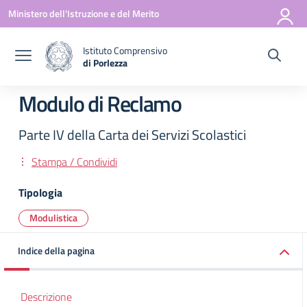
Vai ai contenuti
Vai al menu di navigazione
Vai al footer
Ministero dell'Istruzione e del Merito
Istituto Comprensivo
di Porlezza
— Visita la pagina iniziale della scuola
Modulo di Reclamo
Parte IV della Carta dei Servizi Scolastici
Stampa / Condividi
Tipologia
Modulistica
Indice della pagina
Descrizione