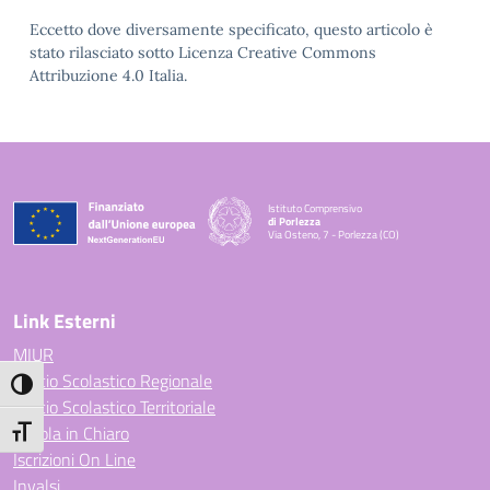
Eccetto dove diversamente specificato, questo articolo è
stato rilasciato sotto Licenza Creative Commons
Attribuzione 4.0 Italia.
Istituto Comprensivo
di Porlezza
Via Osteno, 7 - Porlezza (CO)
— Visita la pagina iniziale della scuola
Link Esterni
MIUR
Ufficio Scolastico Regionale
Attiva/disattiva alto contrasto
Ufficio Scolastico Territoriale
Scuola in Chiaro
Attiva/disattiva dimensione testo
Iscrizioni On Line
Invalsi