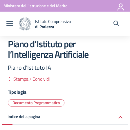
Vai ai contenuti
Vai al menu di navigazione
Vai al footer
Ministero dell'Istruzione e del Merito
Istituto Comprensivo
di Porlezza
— Visita la pagina iniziale della scuola
Piano d’Istituto per
l’Intelligenza Artificiale
Piano d'Istituto IA
Stampa / Condividi
Tipologia
Documento Programmatico
Indice della pagina