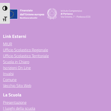
Attiva/disattiva alto contrasto
Istituto Comprensivo
di Porlezza
Via Osteno, 7 - Porlezza (CO)
Attiva/disattiva dimensione testo
— Visita la pagina iniziale della scuola
Link Esterni
MIUR
Ufficio Scolastico Regionale
Ufficio Scolastico Territoriale
Scuola in Chiaro
Iscrizioni On Line
Invalsi
Comune
Vecchio Sito Web
La Scuola
Presentazione
I luoghi della scuola