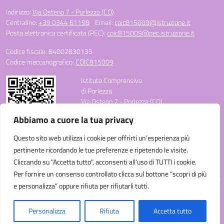
Indirizzo:
Via Osteno 7 - Porlezza (CO)
Centralino:
+39 0344 61198
Email:
coic815009@istruzione.it
Posta elettronica certificata (PEC):
coic815009@pec.istruzione.it
Codice fiscale: 84002830135
Codice meccanografico:
COIC815009
Istituto Comprensivo
di Porlezza
Via Osteno 7 - Porlezza (CO)
Telefono: +39 0344 61198
Abbiamo a cuore la tua privacy
E-mail: coic815009@istruzione.it
PEC: coic815009@pec.istruzione.it
Questo sito web utilizza i cookie per offrirti un’esperienza più
Codice Meccanografico: COIC815009
pertinente ricordando le tue preferenze e ripetendo le visite.
Codice Fiscale: 84002830135
Cliccando su "Accetta tutto", acconsenti all'uso di TUTTI i cookie.
Codice Univoco Ufficio: UF3C3W
Per fornire un consenso controllato clicca sul bottone “scopri di più
e personalizza” oppure rifiuta per rifiutarli tutti.
Idea e progetto di Designers Italia
Personalizza
Rifiuta
Accetta tutto