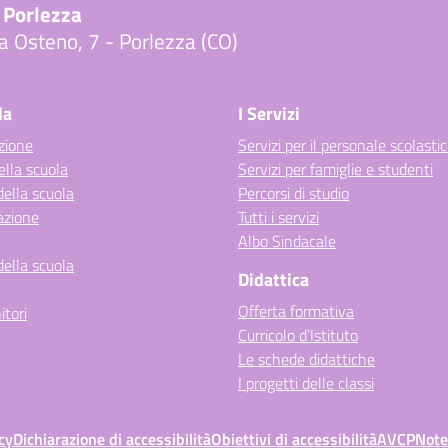
 Porlezza
a Osteno, 7 - Porlezza (CO)
Visita la pagina iniziale della scuola
la
I Servizi
zione
Servizi per il personale scolasti
ella scuola
Servizi per famiglie e studenti
della scuola
Percorsi di studio
azione
Tutti i servizi
Albo Sindacale
della scuola
Didattica
Offerta formativa
itori
Curricolo d’Istituto
Le schede didattiche
I progetti delle classi
cy
Dichiarazione di accessibilità
Obiettivi di accessibilità
AVCP
Note