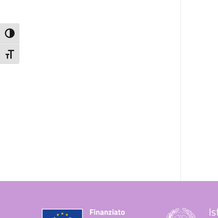
Attiva/disattiva alto contrasto
Attiva/disattiva dimensione testo
Is