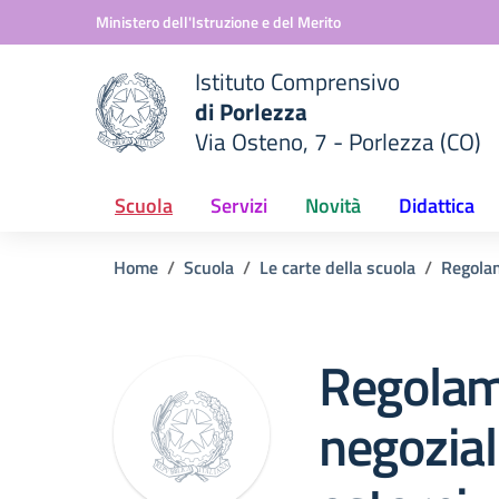
Vai ai contenuti
Vai al menu di navigazione
Vai al footer
Ministero dell'Istruzione e del Merito
Istituto Comprensivo
di Porlezza
Via Osteno, 7 - Porlezza (CO)
 della scuola
— Visita la pagina iniziale del
Scuola
Servizi
Novità
Didattica
Home
Scuola
Le carte della scuola
Regola
Regolame
negozial