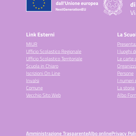
di
Vi
— 
Link Esterni
La Scuo
MIUR
Presenta
Ufficio Scolastico Regionale
I luoghi d
Ufficio Scolastico Territoriale
Le carte 
Scuola in Chiaro
Organizz
Iscrizioni On Line
Persone
Invalsi
I numeri 
Comune
La storia
Vecchio Sito Web
Albo Forn
Amministrazione Trasparente
Albo online
Privacy Poli