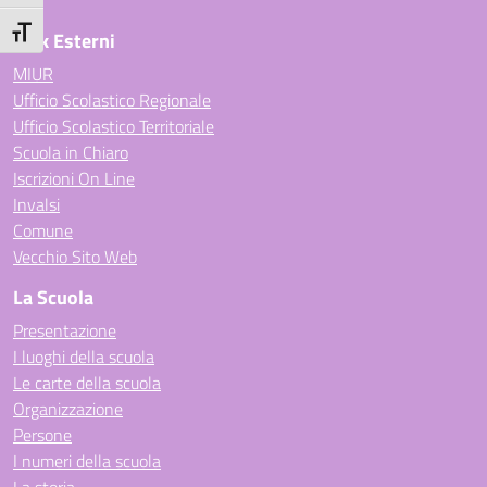
Attiva/disattiva dimensione testo
Link Esterni
MIUR
Ufficio Scolastico Regionale
Ufficio Scolastico Territoriale
Scuola in Chiaro
Iscrizioni On Line
Invalsi
Comune
Vecchio Sito Web
La Scuola
Presentazione
I luoghi della scuola
Le carte della scuola
Organizzazione
Persone
I numeri della scuola