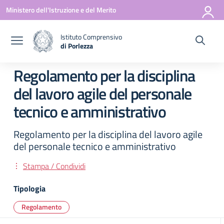
Vai ai contenuti
Vai al menu di navigazione
Vai al footer
Ministero dell'Istruzione e del Merito
Istituto Comprensivo
di Porlezza
— Visita la pagina iniziale della scuola
Regolamento per la disciplina
del lavoro agile del personale
tecnico e amministrativo
Regolamento per la disciplina del lavoro agile
del personale tecnico e amministrativo
Stampa / Condividi
Tipologia
Regolamento