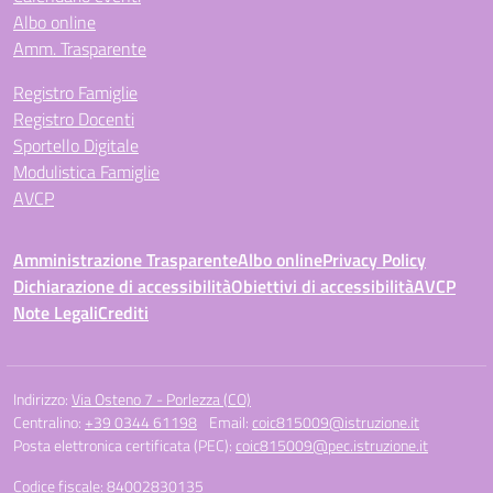
Albo online
Amm. Trasparente
Registro Famiglie
Registro Docenti
Sportello Digitale
Modulistica Famiglie
AVCP
Amministrazione Trasparente
Albo online
Privacy Policy
Dichiarazione di accessibilità
Obiettivi di accessibilità
AVCP
Note Legali
Crediti
Indirizzo:
Via Osteno 7 - Porlezza (CO)
Centralino:
+39 0344 61198
Email:
coic815009@istruzione.it
Posta elettronica certificata (PEC):
coic815009@pec.istruzione.it
Codice fiscale: 84002830135