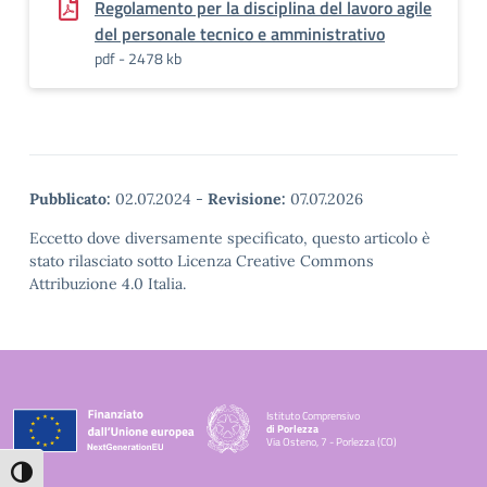
Regolamento per la disciplina del lavoro agile
del personale tecnico e amministrativo
pdf - 2478 kb
Pubblicato:
02.07.2024
-
Revisione:
07.07.2026
Eccetto dove diversamente specificato, questo articolo è
stato rilasciato sotto Licenza Creative Commons
Attribuzione 4.0 Italia.
Istituto Comprensivo
di Porlezza
Via Osteno, 7 - Porlezza (CO)
— Visita la pagina iniziale della scuola
Attiva/disattiva alto contrasto