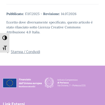
Pubblicato:
17.07.2025
-
Revisione:
14.07.2026
Eccetto dove diversamente specificato, questo articolo è
stato rilasciato sotto Licenza Creative Commons
Attribuzione 4.0 Italia.
Attiva/disattiva alto contrasto
Attiva/disattiva dimensione testo
Stampa / Condividi
Istituto Comprensivo
di Porlezza
Via Osteno, 7 - Porlezza (CO)
— Visita la pagina iniziale della scuola
Link Esterni