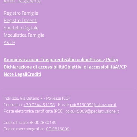
Amm. Trasparente
Registro Famiglie
Registro Docenti
Sportello Digitale
Modulistica Famiglie
AVCP
Amministrazione Trasparente
Albo online
Privacy Policy
Dichiarazione di accessibilità
Obiettivi di accessibilità
AVCP
Note Legali
Crediti
Indirizzo:
Via Osteno 7 - Porlezza (CO)
Centralino:
+39 0344 61198
Email:
coic815009@istruzione.it
Posta elettronica certificata (PEC):
coic815009@pec.istruzione.it
Codice fiscale: 84002830135
Codice meccanografico:
COIC815009