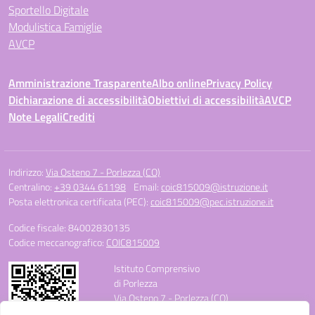
Sportello Digitale
Modulistica Famiglie
AVCP
Amministrazione Trasparente
Albo online
Privacy Policy
Dichiarazione di accessibilità
Obiettivi di accessibilità
AVCP
Note Legali
Crediti
Indirizzo:
Via Osteno 7 - Porlezza (CO)
Centralino:
+39 0344 61198
Email:
coic815009@istruzione.it
Posta elettronica certificata (PEC):
coic815009@pec.istruzione.it
Codice fiscale: 84002830135
Codice meccanografico:
COIC815009
Istituto Comprensivo
di Porlezza
Via Osteno 7 - Porlezza (CO)
Telefono: +39 0344 61198