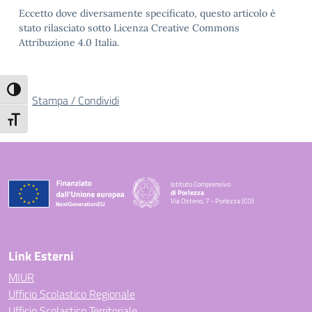
Eccetto dove diversamente specificato, questo articolo è
stato rilasciato sotto Licenza Creative Commons
Attribuzione 4.0 Italia.
Attiva/disattiva alto contrasto
Stampa / Condividi
Attiva/disattiva dimensione testo
Istituto Comprensivo
di Porlezza
Via Osteno, 7 - Porlezza (CO)
— Visita la pagina iniziale della scuola
Link Esterni
MIUR
Ufficio Scolastico Regionale
Ufficio Scolastico Territoriale