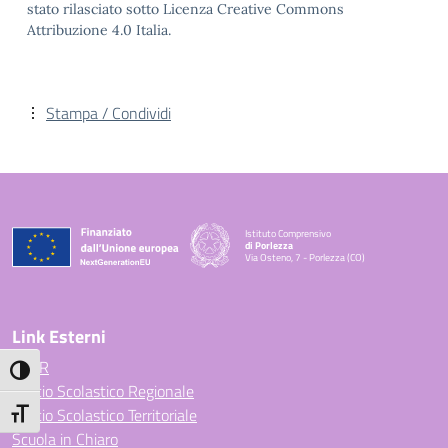
stato rilasciato sotto Licenza Creative Commons
Attribuzione 4.0 Italia.
Stampa / Condividi
Istituto Comprensivo
di Porlezza
Via Osteno, 7 - Porlezza (CO)
— Visita la pagina iniziale della scuola
Link Esterni
MIUR
Attiva/disattiva alto contrasto
Ufficio Scolastico Regionale
Ufficio Scolastico Territoriale
Attiva/disattiva dimensione testo
Scuola in Chiaro