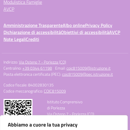
Modulistica Famiglie
AVCP
Amministrazione Trasparente
Albo online
Privacy Policy
Dichiarazione di accessibilità
Obiettivi di accessibilità
AVCP
Note Legali
Crediti
Indirizzo:
Via Osteno 7 - Porlezza (CO)
Centralino:
+39 0344 61198
Email:
coic815009@istruzione.it
Posta elettronica certificata (PEC):
coic815009@pec.istruzione.it
Codice fiscale: 84002830135
Codice meccanografico:
COIC815009
Istituto Comprensivo
di Porlezza
Via Osteno 7 - Porlezza (CO)
Telefono: +39 0344 61198
Abbiamo a cuore la tua privacy
E-mail: coic815009@istruzione.it