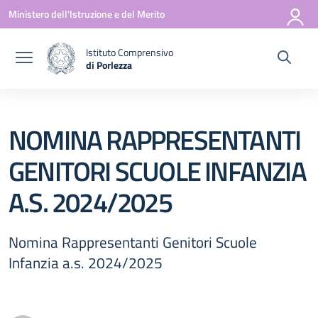
Vai ai contenuti
Vai al menu di navigazione
Vai al footer
Ministero dell'Istruzione e del Merito
Istituto Comprensivo
di Porlezza
— Visita la pagina iniziale della scuola
NOMINA RAPPRESENTANTI
GENITORI SCUOLE INFANZIA
A.S. 2024/2025
Nomina Rappresentanti Genitori Scuole
Infanzia a.s. 2024/2025