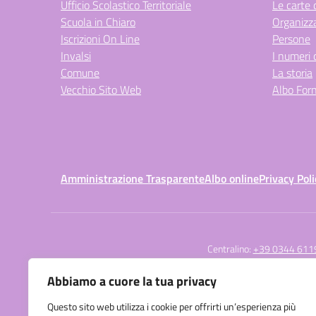
Ufficio Scolastico Territoriale
Le carte 
Scuola in Chiaro
Organizz
Iscrizioni On Line
Persone
Invalsi
I numeri 
Comune
La storia
Vecchio Sito Web
Albo Forn
Amministrazione Trasparente
Albo online
Privacy Poli
Centralino:
+39 0344 611
Abbiamo a cuore la tua privacy
Questo sito web utilizza i cookie per offrirti un’esperienza più
Istituto Comprensivo