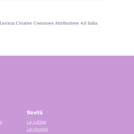
o Licenza Creative Commons Attribuzione 4.0 Italia.
Novità
co
Le notizie
Le circolari