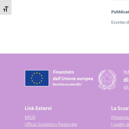
Attiva/disattiva dimensione testo
Pubblicat
Eccetto d
Is
di
Vi
— 
Link Esterni
La Scuo
MIUR
Presenta
Ufficio Scolastico Regionale
I luoghi d