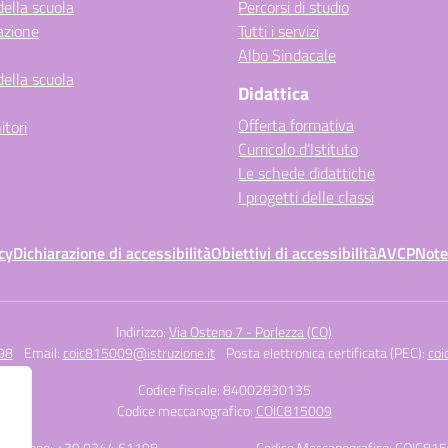
della scuola
Percorsi di studio
azione
Tutti i servizi
Albo Sindacale
della scuola
Didattica
Offerta formativa
itori
Curricolo d’Istituto
Le schede didattiche
I progetti delle classi
cy
Dichiarazione di accessibilità
Obiettivi di accessibilità
AVCP
Note
Indirizzo:
Via Osteno 7 - Porlezza (CO)
98
Email:
coic815009@istruzione.it
Posta elettronica certificata (PEC):
coi
Codice fiscale: 84002830135
Codice meccanografico:
COIC815009
Telefono: +39 0344 61198
Codice Meccanografico: COIC81