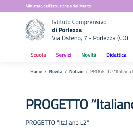
Vai ai contenuti
Vai al menu di navigazione
Vai al footer
Ministero dell'Istruzione e del Merito
Istituto Comprensivo
di Porlezza
Via Osteno, 7 - Porlezza (CO)
 della scuola
— Visita la pagina iniziale del
Scuola
Servizi
Novità
Didattica
Home
Novità
Notizie
PROGETTO “Italiano 
PROGETTO “Italian
PROGETTO "Italiano L2"