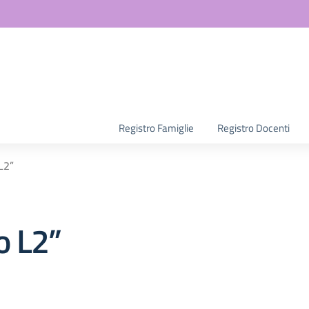
la scuola
Registro Famiglie
Registro Docenti
L2”
o L2”