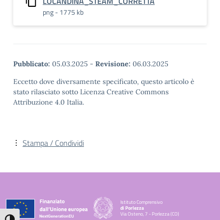
LOCANDINA_STEAM_CORRETTA
png - 1775 kb
Pubblicato:
05.03.2025
-
Revisione:
06.03.2025
Eccetto dove diversamente specificato, questo articolo è
stato rilasciato sotto Licenza Creative Commons
Attribuzione 4.0 Italia.
Stampa / Condividi
Istituto Comprensivo
di Porlezza
Via Osteno, 7 - Porlezza (CO)
— Visita la pagina iniziale della scuola