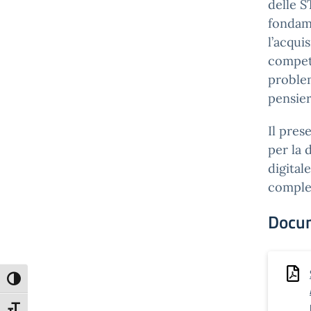
delle S
fondame
l’acqui
compete
problem
pensier
Il pres
per la 
digitale
complet
Docu
Attiva/disattiva alto contrasto