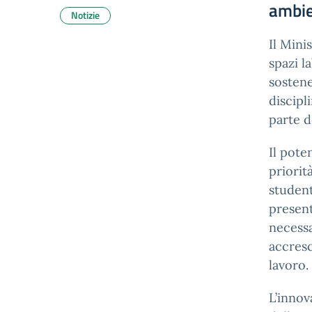
ambie
Notizie
Il Mini
spazi l
sostene
discipl
parte d
Il pote
priorit
student
present
necessa
accresc
lavoro.
L’inno