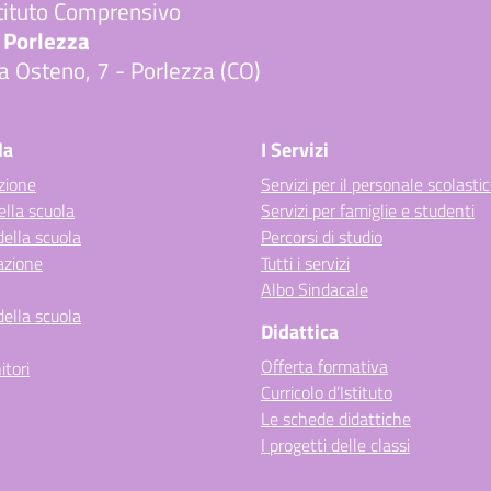
tituto Comprensivo
 Porlezza
a Osteno, 7 - Porlezza (CO)
Visita la pagina iniziale della scuola
la
I Servizi
zione
Servizi per il personale scolasti
ella scuola
Servizi per famiglie e studenti
della scuola
Percorsi di studio
azione
Tutti i servizi
Albo Sindacale
della scuola
Didattica
Offerta formativa
itori
Curricolo d’Istituto
Le schede didattiche
I progetti delle classi