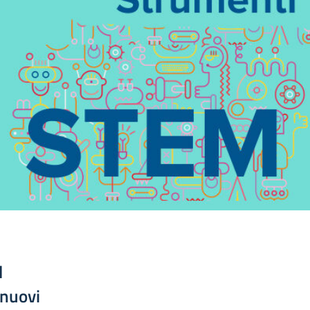
l
 nuovi