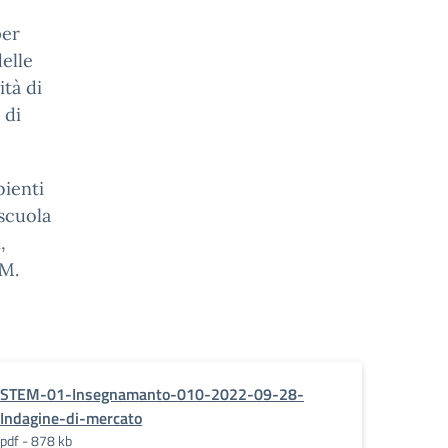
per
delle
tà di
 di
bienti
 scuola
,
EM.
STEM-01-Insegnamanto-010-2022-09-28-
Indagine-di-mercato
pdf - 878 kb