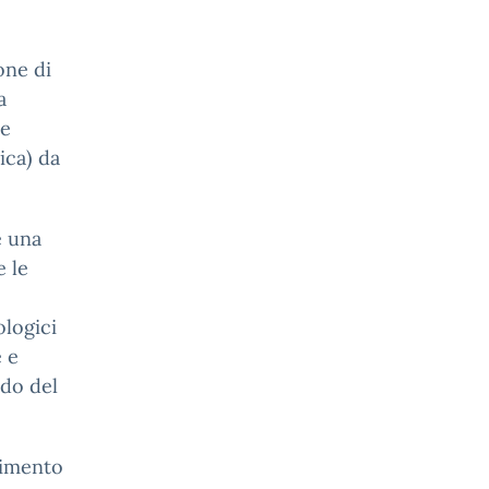
one di
a
le
ica) da
e una
e le
ologici
e e
ndo del
dimento