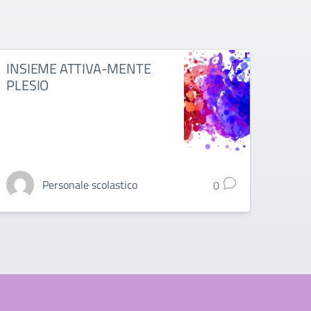
INSIEME ATTIVA-MENTE
Istru
PLESIO
Porl
Personale scolastico
0