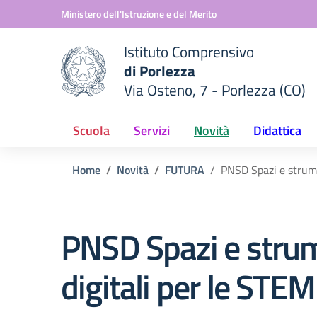
Vai ai contenuti
Vai al menu di navigazione
Vai al footer
Ministero dell'Istruzione e del Merito
Istituto Comprensivo
di Porlezza
Via Osteno, 7 - Porlezza (CO)
 della scuola
— Visita la pagina iniziale del
Scuola
Servizi
Novità
Didattica
Home
Novità
FUTURA
PNSD Spazi e strume
PNSD Spazi e stru
digitali per le STEM