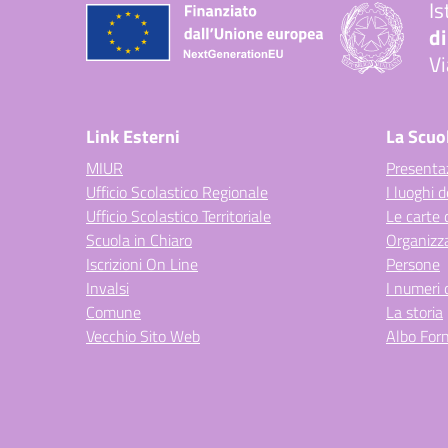
Is
di
Vi
— 
Link Esterni
La Scuo
MIUR
Presenta
Ufficio Scolastico Regionale
I luoghi d
Ufficio Scolastico Territoriale
Le carte 
Scuola in Chiaro
Organizz
Iscrizioni On Line
Persone
Invalsi
I numeri 
Comune
La storia
Vecchio Sito Web
Albo Forn