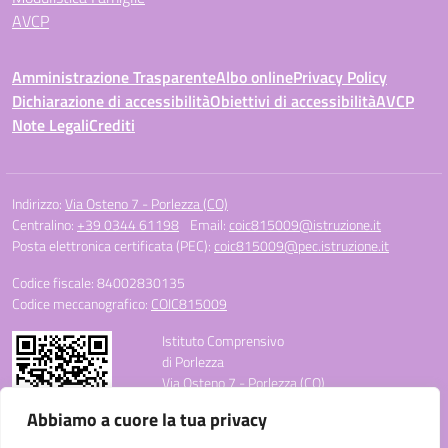
AVCP
Amministrazione Trasparente
Albo online
Privacy Policy
Dichiarazione di accessibilità
Obiettivi di accessibilità
AVCP
Note Legali
Crediti
Indirizzo:
Via Osteno 7 - Porlezza (CO)
Centralino:
+39 0344 61198
Email:
coic815009@istruzione.it
Posta elettronica certificata (PEC):
coic815009@pec.istruzione.it
Codice fiscale: 84002830135
Codice meccanografico:
COIC815009
Istituto Comprensivo
di Porlezza
Via Osteno 7 - Porlezza (CO)
Telefono: +39 0344 61198
Abbiamo a cuore la tua privacy
E-mail: coic815009@istruzione.it
PEC: coic815009@pec.istruzione.it