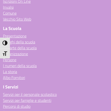
Iscrizioni On Line
Invalsi
Comune
Vecchio Sito Web
La Scuola
Presentazione
I luoghi della scuola
Attiva/disattiva alto contrasto
Le carte della scuola
Organizzazione
Attiva/disattiva dimensione testo
Persone
I numeri della scuola
La storia
Albo Fornitori
I Servizi
Servizi per il personale scolastico
Servizi per famiglie e studenti
Percorsi di studio