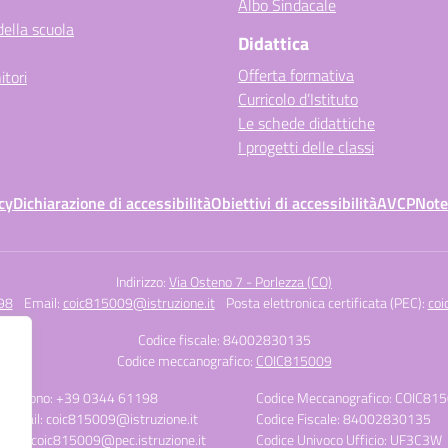
Albo Sindacale
della scuola
Didattica
Offerta formativa
itori
Curricolo d’Istituto
Le schede didattiche
I progetti delle classi
cy
Dichiarazione di accessibilità
Obiettivi di accessibilità
AVCP
Note
Indirizzo:
Via Osteno 7 - Porlezza (CO)
98
Email:
coic815009@istruzione.it
Posta elettronica certificata (PEC):
coi
Codice fiscale: 84002830135
Codice meccanografico:
COIC815009
Telefono: +39 0344 61198
Codice Meccanografico: COIC81
E-mail: coic815009@istruzione.it
Codice Fiscale: 84002830135
PEC: coic815009@pec.istruzione.it
Codice Univoco Ufficio: UF3C3W