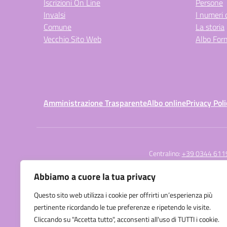
Iscrizioni On Line
Persone
Invalsi
I numeri 
Comune
La storia
Vecchio Sito Web
Albo Forn
Amministrazione Trasparente
Albo online
Privacy Poli
Centralino:
+39 0344 611
Abbiamo a cuore la tua privacy
Questo sito web utilizza i cookie per offrirti un’esperienza più
Istituto Comprensivo
pertinente ricordando le tue preferenze e ripetendo le visite.
di Porlezza
Cliccando su "Accetta tutto", acconsenti all'uso di TUTTI i cookie.
Via Osteno 7 - Porlezza (CO)