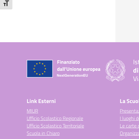
Attiva/disattiva dimensione testo
Is
di
Vi
— 
Link Esterni
La Scuo
MIUR
Presenta
Ufficio Scolastico Regionale
I luoghi d
Ufficio Scolastico Territoriale
Le carte 
Scuola in Chiaro
Organizz