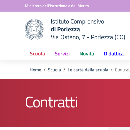
Vai ai contenuti
Vai al menu di navigazione
Vai al footer
Ministero dell'Istruzione e del Merito
Istituto Comprensivo
di Porlezza
Via Osteno, 7 - Porlezza (CO)
 della scuola
— Visita la pagina iniziale del
Scuola
Servizi
Novità
Didattica
Home
Scuola
Le carte della scuola
Contrat
Contratti