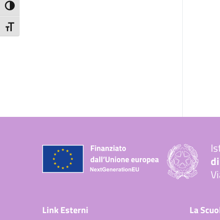
Attiva/disattiva alto contrasto
Attiva/disattiva dimensione testo
Is
di
Vi
— 
Link Esterni
La Scuo