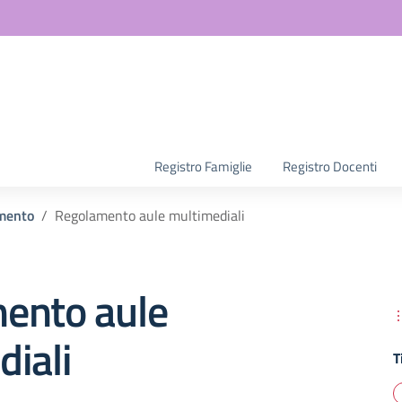
la scuola
Registro Famiglie
Registro Docenti
mento
Regolamento aule multimediali
ento aule
iali
T