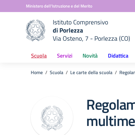
Vai ai contenuti
Vai al menu di navigazione
Vai al footer
Ministero dell'Istruzione e del Merito
Istituto Comprensivo
di Porlezza
Via Osteno, 7 - Porlezza (CO)
 della scuola
— Visita la pagina iniziale del
Scuola
Servizi
Novità
Didattica
Home
Scuola
Le carte della scuola
Regola
Regolam
multimed