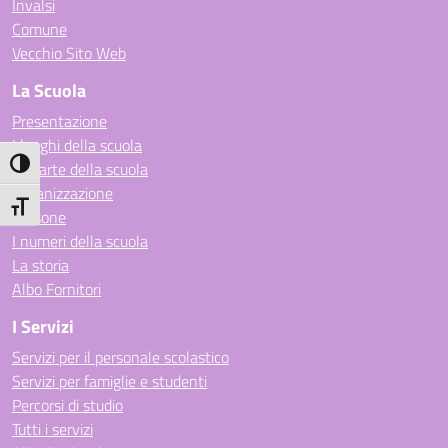
Invalsi
Comune
Vecchio Sito Web
La Scuola
Presentazione
I luoghi della scuola
Attiva/disattiva alto contrasto
Le carte della scuola
Organizzazione
Attiva/disattiva dimensione testo
Persone
I numeri della scuola
La storia
Albo Fornitori
I Servizi
Servizi per il personale scolastico
Servizi per famiglie e studenti
Percorsi di studio
Tutti i servizi