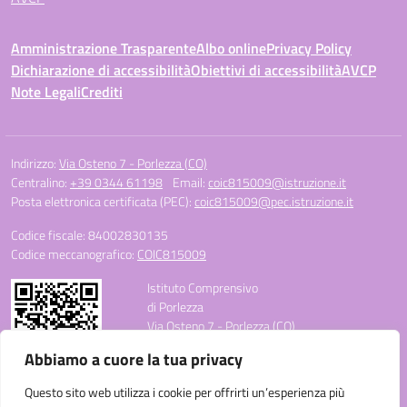
Amministrazione Trasparente
Albo online
Privacy Policy
Dichiarazione di accessibilità
Obiettivi di accessibilità
AVCP
Note Legali
Crediti
Indirizzo:
Via Osteno 7 - Porlezza (CO)
Centralino:
+39 0344 61198
Email:
coic815009@istruzione.it
Posta elettronica certificata (PEC):
coic815009@pec.istruzione.it
Codice fiscale: 84002830135
Codice meccanografico:
COIC815009
Istituto Comprensivo
di Porlezza
Via Osteno 7 - Porlezza (CO)
Telefono: +39 0344 61198
Abbiamo a cuore la tua privacy
E-mail: coic815009@istruzione.it
PEC: coic815009@pec.istruzione.it
Questo sito web utilizza i cookie per offrirti un’esperienza più
Codice Meccanografico: COIC815009