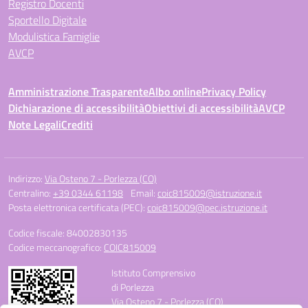
Registro Docenti
Sportello Digitale
Modulistica Famiglie
AVCP
Amministrazione Trasparente
Albo online
Privacy Policy
Dichiarazione di accessibilità
Obiettivi di accessibilità
AVCP
Note Legali
Crediti
Indirizzo:
Via Osteno 7 - Porlezza (CO)
Centralino:
+39 0344 61198
Email:
coic815009@istruzione.it
Posta elettronica certificata (PEC):
coic815009@pec.istruzione.it
Codice fiscale: 84002830135
Codice meccanografico:
COIC815009
Istituto Comprensivo
di Porlezza
Via Osteno 7 - Porlezza (CO)