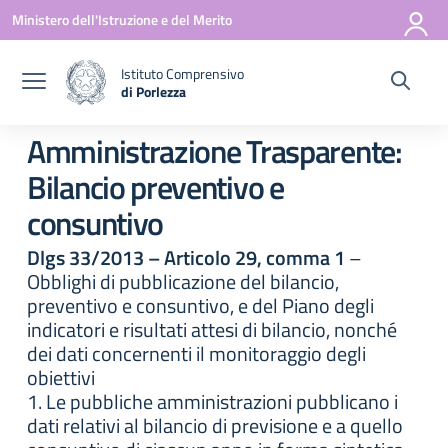
Vai ai contenuti
Vai al menu di navigazione
Vai al footer
Ministero dell'Istruzione e del Merito
Istituto Comprensivo
di Porlezza
— Visita la pagina iniziale della scuola
Amministrazione Trasparente:
Bilancio preventivo e
consuntivo
Dlgs 33/2013 – Articolo 29, comma 1
–
Obblighi di pubblicazione del bilancio,
preventivo e consuntivo, e del Piano degli
indicatori e risultati attesi di bilancio, nonché
dei dati concernenti il monitoraggio degli
obiettivi
1. Le pubbliche amministrazioni pubblicano i
dati relativi al bilancio di previsione e a quello