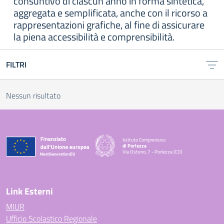
consuntivo di ciascun anno in forma sintetica,
aggregata e semplificata, anche con il ricorso a
rappresentazioni grafiche, al fine di assicurare
la piena accessibilità e comprensibilità.
FILTRI
Nessun risultato
Istituto Comprensivo
di Porlezza
Via Osteno, 7 - Porlezza (CO)
— Visita la pagina iniziale della scuola
Link Esterni
MIUR
Ufficio Scolastico Regionale