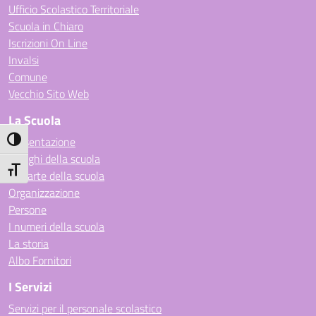
Ufficio Scolastico Territoriale
Scuola in Chiaro
Iscrizioni On Line
Invalsi
Comune
Vecchio Sito Web
La Scuola
Presentazione
Attiva/disattiva alto contrasto
I luoghi della scuola
Attiva/disattiva dimensione testo
Le carte della scuola
Organizzazione
Persone
I numeri della scuola
La storia
Albo Fornitori
I Servizi
Servizi per il personale scolastico