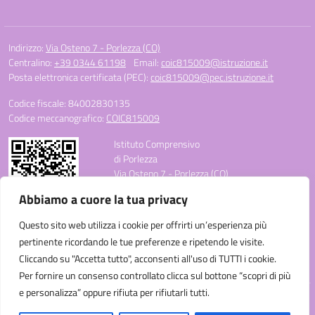
Indirizzo:
Via Osteno 7 - Porlezza (CO)
Centralino:
+39 0344 61198
Email:
coic815009@istruzione.it
Posta elettronica certificata (PEC):
coic815009@pec.istruzione.it
Codice fiscale: 84002830135
Codice meccanografico:
COIC815009
Istituto Comprensivo
di Porlezza
Via Osteno 7 - Porlezza (CO)
Telefono: +39 0344 61198
Abbiamo a cuore la tua privacy
E-mail: coic815009@istruzione.it
PEC: coic815009@pec.istruzione.it
Questo sito web utilizza i cookie per offrirti un’esperienza più
Codice Meccanografico: COIC815009
pertinente ricordando le tue preferenze e ripetendo le visite.
Codice Fiscale: 84002830135
Cliccando su "Accetta tutto", acconsenti all'uso di TUTTI i cookie.
Codice Univoco Ufficio: UF3C3W
Per fornire un consenso controllato clicca sul bottone “scopri di più
e personalizza” oppure rifiuta per rifiutarli tutti.
Idea e progetto di Designers Italia