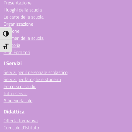
Presentazione
I luoghi della scuola
Le carte della scuola
Organizzazione
Persone
Attiva/disattiva alto contrasto
I numeri della scuola
La storia
Attiva/disattiva dimensione testo
Albo Fornitori
I Servizi
Servizi per il personale scolastico
Servizi per famiglie e studenti
Percorsi di studio
Tutti i servizi
Albo Sindacale
Didattica
Offerta formativa
Curricolo d’Istituto