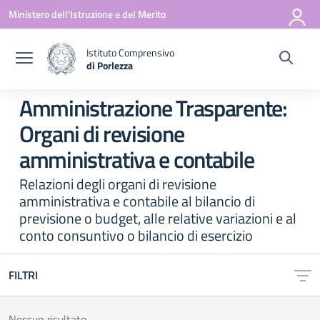
Vai ai contenuti
Vai al menu di navigazione
Vai al footer
Ministero dell'Istruzione e del Merito
Istituto Comprensivo
di Porlezza
— Visita la pagina iniziale della scuola
Amministrazione Trasparente:
Organi di revisione
amministrativa e contabile
Relazioni degli organi di revisione
amministrativa e contabile al bilancio di
previsione o budget, alle relative variazioni e al
conto consuntivo o bilancio di esercizio
FILTRI
Nessun risultato