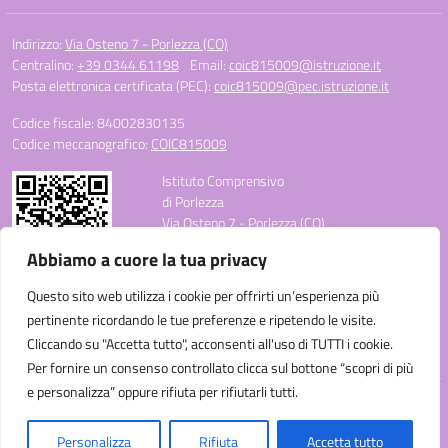
Indirizzo:
Via Osteno 7 - Porlezza (CO)
Centralino:
+39 0344 61198
Email:
coic815009@istruzione.it
Posta elettronica certificata (PEC):
coic815009@pec.istruzione.it
Codice fiscale: 84002830135
Codice meccanografico:
COIC815009
Istituto Comprensivo
di Porlezza
Via Osteno 7 - Porlezza (CO)
Telefono: +39 0344 61198
Abbiamo a cuore la tua privacy
E-mail: coic815009@istruzione.it
PEC: coic815009@pec.istruzione.it
Questo sito web utilizza i cookie per offrirti un’esperienza più
Codice Meccanografico: COIC815009
pertinente ricordando le tue preferenze e ripetendo le visite.
Codice Fiscale: 84002830135
Cliccando su "Accetta tutto", acconsenti all'uso di TUTTI i cookie.
Codice Univoco Ufficio: UF3C3W
Per fornire un consenso controllato clicca sul bottone “scopri di più
e personalizza” oppure rifiuta per rifiutarli tutti.
Idea e progetto di Designers Italia
Personalizza
Rifiuta
Accetta tutto