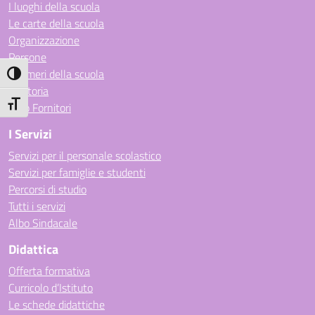
I luoghi della scuola
Le carte della scuola
Organizzazione
Persone
I numeri della scuola
Attiva/disattiva alto contrasto
La storia
Attiva/disattiva dimensione testo
Albo Fornitori
I Servizi
Servizi per il personale scolastico
Servizi per famiglie e studenti
Percorsi di studio
Tutti i servizi
Albo Sindacale
Didattica
Offerta formativa
Curricolo d’Istituto
Le schede didattiche