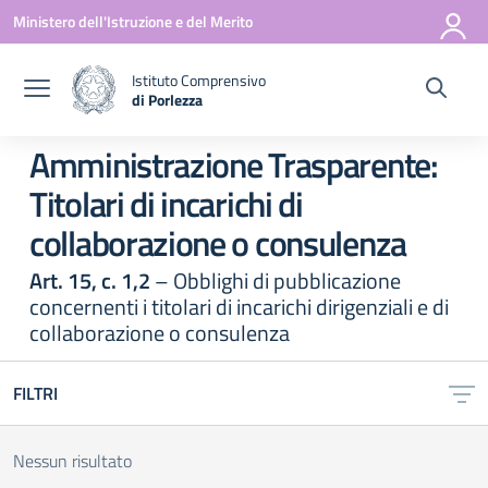
Vai ai contenuti
Vai al menu di navigazione
Vai al footer
Ministero dell'Istruzione e del Merito
Istituto Comprensivo
di Porlezza
— Visita la pagina iniziale della scuola
Amministrazione Trasparente:
Titolari di incarichi di
collaborazione o consulenza
Art. 15, c. 1,2
– Obblighi di pubblicazione
concernenti i titolari di incarichi dirigenziali e di
collaborazione o consulenza
FILTRI
Nessun risultato