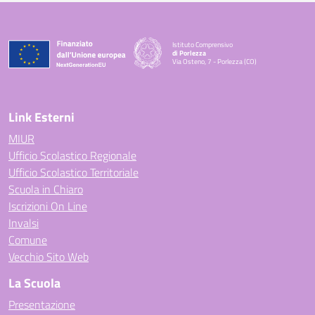
Istituto Comprensivo
di Porlezza
Via Osteno, 7 - Porlezza (CO)
— Visita la pagina iniziale della scuola
Link Esterni
MIUR
Ufficio Scolastico Regionale
Ufficio Scolastico Territoriale
Scuola in Chiaro
Iscrizioni On Line
Invalsi
Comune
Vecchio Sito Web
La Scuola
Presentazione