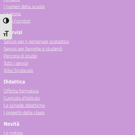
I numeri della scuola
La storia
Albo Fornitori
Attiva/disattiva alto contrasto
I Servizi
Attiva/disattiva dimensione testo
Servizi per il personale scolastico
Servizi per famiglie e studenti
Percorsi di studio
Tutti i servizi
Albo Sindacale
Didattica
Offerta formativa
Curricolo d’Istituto
Le schede didattiche
I progetti delle classi
Novità
Le notizie