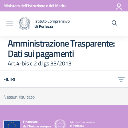
Vai ai contenuti
Vai al menu di navigazione
Vai al footer
Ministero dell'Istruzione e del Merito
Istituto Comprensivo
di Porlezza
— Visita la pagina iniziale della scuola
Amministrazione Trasparente:
Dati sui pagamenti
Art.4-bis c.2 d.lgs 33/2013
FILTRI
Nessun risultato
Istituto Comprensivo
di Porlezza