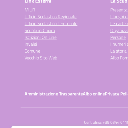
Link Esterni
La Scuo
MIUR
Presenta
Ufficio Scolastico Regionale
I luoghi d
Ufficio Scolastico Territoriale
Le carte 
Scuola in Chiaro
Organizz
Iscrizioni On Line
Persone
Invalsi
I numeri 
Comune
La storia
Vecchio Sito Web
Albo Forn
Amministrazione Trasparente
Albo online
Privacy Poli
Centralino:
+39 0344 611