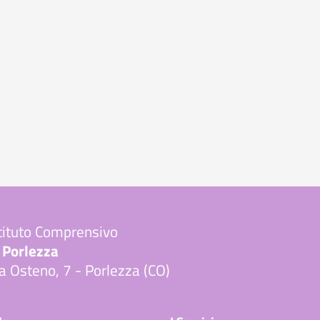
tituto Comprensivo
 Porlezza
a Osteno, 7 - Porlezza (CO)
Visita la pagina iniziale della scuola