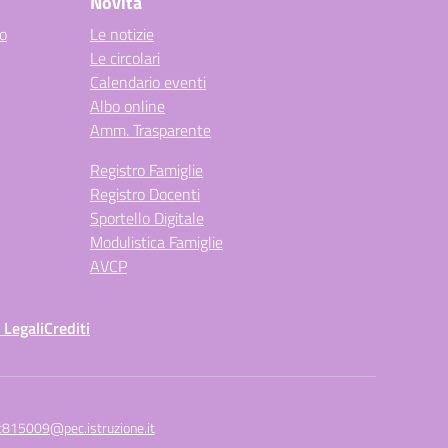
Novità
co
Le notizie
Le circolari
Calendario eventi
Albo online
Amm. Trasparente
Registro Famiglie
Registro Docenti
Sportello Digitale
Modulistica Famiglie
AVCP
 Legali
Crediti
c815009@pec.istruzione.it