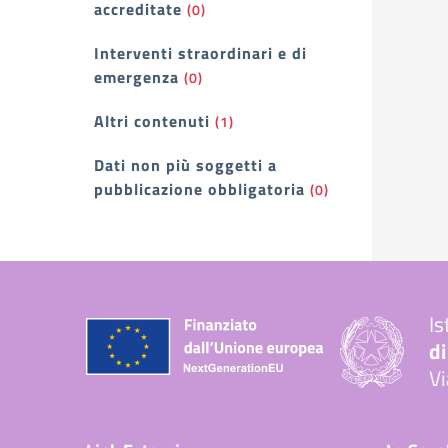
accreditate
(0)
Interventi straordinari e di
emergenza
(0)
Altri contenuti
(1)
Dati non più soggetti a
pubblicazione obbligatoria
(0)
Is
di
Vi
— 