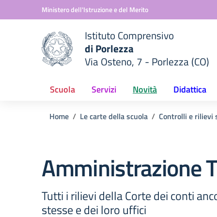
Vai ai contenuti
Vai al menu di navigazione
Vai al footer
Ministero dell'Istruzione e del Merito
Istituto Comprensivo
di Porlezza
Via Osteno, 7 - Porlezza (CO)
 della scuola
— Visita la pagina iniziale del
Scuola
Servizi
Novità
Didattica
Home
Le carte della scuola
Controlli e riliev
Amministrazione T
Tutti i rilievi della Corte dei conti a
stesse e dei loro uffici