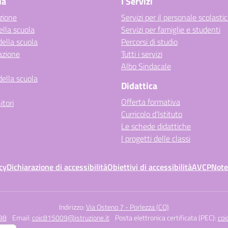
la
I Servizi
zione
Servizi per il personale scolasti
ella scuola
Servizi per famiglie e studenti
della scuola
Percorsi di studio
azione
Tutti i servizi
Albo Sindacale
della scuola
Didattica
Offerta formativa
itori
Curricolo d’Istituto
Le schede didattiche
I progetti delle classi
cy
Dichiarazione di accessibilità
Obiettivi di accessibilità
AVCP
Note
Indirizzo:
Via Osteno 7 - Porlezza (CO)
98
Email:
coic815009@istruzione.it
Posta elettronica certificata (PEC):
coi