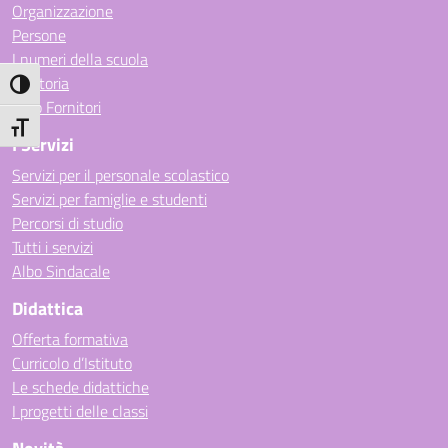
Organizzazione
Persone
I numeri della scuola
La storia
Attiva/disattiva alto contrasto
Albo Fornitori
Attiva/disattiva dimensione testo
I Servizi
Servizi per il personale scolastico
Servizi per famiglie e studenti
Percorsi di studio
Tutti i servizi
Albo Sindacale
Didattica
Offerta formativa
Curricolo d’Istituto
Le schede didattiche
I progetti delle classi