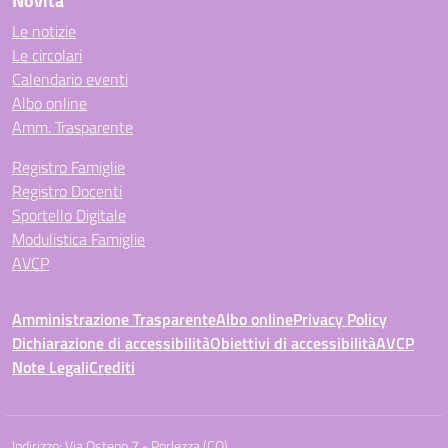
Novità
Le notizie
Le circolari
Calendario eventi
Albo online
Amm. Trasparente
Registro Famiglie
Registro Docenti
Sportello Digitale
Modulistica Famiglie
AVCP
Amministrazione Trasparente
Albo online
Privacy Policy
Dichiarazione di accessibilità
Obiettivi di accessibilità
AVCP
Note Legali
Crediti
Indirizzo:
Via Osteno 7 - Porlezza (CO)