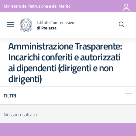
Vai ai contenuti
Vai al menu di navigazione
Vai al footer
Ministero dell'Istruzione e del Merito
Istituto Comprensivo
di Porlezza
— Visita la pagina iniziale della scuola
Amministrazione Trasparente:
Incarichi conferiti e autorizzati
ai dipendenti (dirigenti e non
dirigenti)
FILTRI
Nessun risultato