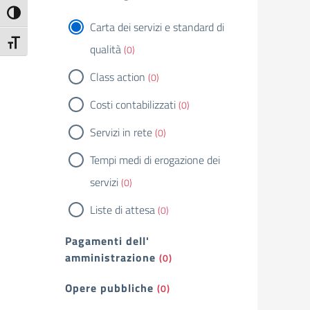
Attiva/disattiva alto contrasto
Carta dei servizi e standard di
Attiva/disattiva dimensione testo
qualità
(0)
Class action
(0)
Costi contabilizzati
(0)
Servizi in rete
(0)
Tempi medi di erogazione dei
servizi
(0)
Liste di attesa
(0)
Pagamenti dell'
amministrazione
(0)
Opere pubbliche
(0)