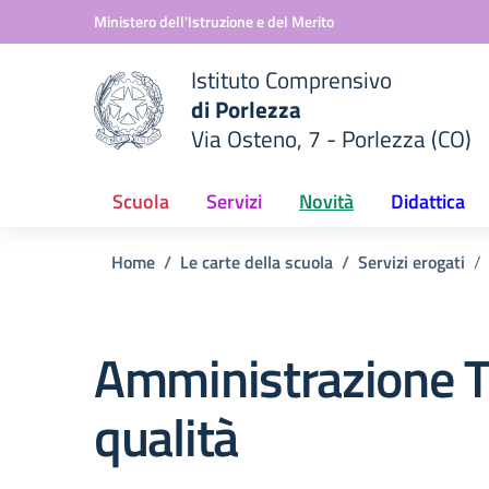
Vai ai contenuti
Vai al menu di navigazione
Vai al footer
Ministero dell'Istruzione e del Merito
Istituto Comprensivo
di Porlezza
Via Osteno, 7 - Porlezza (CO)
 della scuola
— Visita la pagina iniziale del
Scuola
Servizi
Novità
Didattica
Home
Le carte della scuola
Servizi erogati
Amministrazione T
qualità