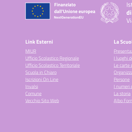
Is
di
Vi
— 
Link Esterni
La Scuo
MIUR
Presenta
Ufficio Scolastico Regionale
I luoghi d
Ufficio Scolastico Territoriale
Le carte 
Scuola in Chiaro
Organizz
Iscrizioni On Line
Persone
Invalsi
I numeri 
Comune
La storia
Vecchio Sito Web
Albo Forn