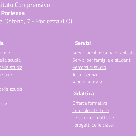
tituto Comprensivo
 Porlezza
a Osteno, 7 - Porlezza (CO)
Visita la pagina iniziale della scuola
la
I Servizi
zione
Servizi per il personale scolasti
ella scuola
Servizi per famiglie e studenti
della scuola
Percorsi di studio
azione
Tutti i servizi
Albo Sindacale
della scuola
Didattica
Offerta formativa
itori
Curricolo d’Istituto
Le schede didattiche
I progetti delle classi