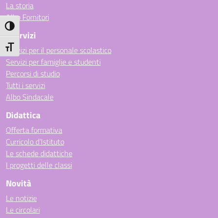
La storia
Albo Fornitori
Attiva/disattiva alto contrasto
I Servizi
Attiva/disattiva dimensione testo
Servizi per il personale scolastico
Servizi per famiglie e studenti
Percorsi di studio
Tutti i servizi
Albo Sindacale
Didattica
Offerta formativa
Curricolo d’Istituto
Le schede didattiche
I progetti delle classi
Novità
Le notizie
Le circolari