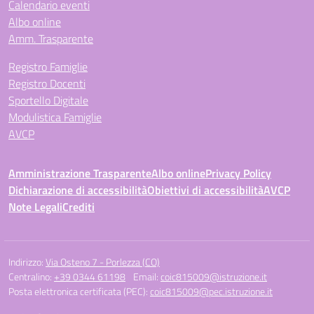
Calendario eventi
Albo online
Amm. Trasparente
Registro Famiglie
Registro Docenti
Sportello Digitale
Modulistica Famiglie
AVCP
Amministrazione Trasparente
Albo online
Privacy Policy
Dichiarazione di accessibilità
Obiettivi di accessibilità
AVCP
Note Legali
Crediti
Indirizzo:
Via Osteno 7 - Porlezza (CO)
Centralino:
+39 0344 61198
Email:
coic815009@istruzione.it
Posta elettronica certificata (PEC):
coic815009@pec.istruzione.it